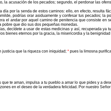
la acusación de los pecados; segundo, el perdonar las ofensas 
día por la senda de estos caminos: ello, en efecto, resulta f
humilde, podrías orar asiduamente y confesar tus pecados; la po
 el andar por aquel camino de penitencia que consiste en seg
iuda pobre que dio sus dos pequeñas monedas.
, decídete a usar de estas medicinas y así, recuperada ya tu s
 los bienes eternos por la gracia, la misericordia y la benignida
 justicia que la riqueza con iniquidad;
*
pues la limosna purific
 que te aman, impulsa a tu pueblo a amar lo que pides y a dese
nes en el deseo de la verdadera felicidad. Por nuestro Señor J