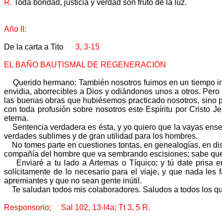
R.
Toda bondad, justicia y verdad son fruto de la luz.
Año II:
De la carta a Tito
3, 3-15
EL BAÑO BAUTISMAL DE REGENERACIÓN
Querido hermano: También nosotros fuimos en un tiempo inse
envidia, aborrecibles a Dios y odiándonos unos a otros. Pero 
las buenas obras que hubiésemos practicado nosotros, sino p
con toda profusión sobre nosotros este Espíritu por Cristo J
eterna.
Sentencia verdadera es ésta, y yo quiero que la vayas enseñ
verdades sublimes y de gran utilidad para los hombres.
No tomes parte en cuestiones tontas, en genealogías, en disc
compañía del hombre que va sembrando escisiones; sabe que 
Enviaré a tu lado a Artemas o Tíquico; y tú date prisa en v
solícitamente de lo necesario para el viaje, y que nada les
apremiantes y que no sean gente inútil.
Te saludan todos mis colaboradores. Saludos a todos los que
Responsorio; Sal 102, 13-l4a; Tt 3, 5 R.