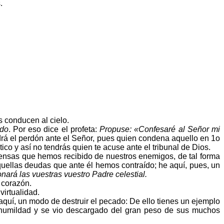
.
 conducen al cielo.
ado
. Por eso dice el profeta:
Propuse: «Confesaré al Señor mi
drá el perdón ante el Señor, pues quien condena aquello en 1o
co y así no tendrás quien te acuse ante el tribunal de Dios.
fensas que hemos recibido de nuestros enemigos, de tal forma
uellas deudas que ante él hemos contraído; he aquí, pues, un
nará las vuestras vuestro Padre celestial.
 corazón.
virtualidad.
uí, un modo de destruir el pecado: De ello tienes un ejemplo
 humildad y se vio descargado del gran peso de sus muchos