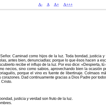
A-
A
A+
A+++
Señor. Caminad como hijos de la luz. Toda bondad, justicia y 
ieblas, antes bien, denunciadlas; porque lo que ésos hacen a e
cubierto recibe el influjo de la luz. Por eso dice: «Despierta, t
 necios, sino como sabios, aprovechando bien la ocasión pre
riaguéis, porque el vino es fuente de libertinaje. Colmaos más
s corazones. Dad continuamente gracias a Dios Padre por todos
Cristo.
ondad, justicia y verdad son fruto de la luz.
ombres.