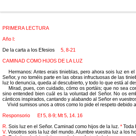
PRIMERA LECTURA
Año I:
De la carta a los Efesios
5, 8-21
CAMINAD COMO HIJOS DE LA LUZ
Hermanos: Antes erais tinieblas, pero ahora sois luz en el 
Señor, y no toméis parte en las obras infructuosas de las tin
luz lo denuncia, queda al descubierto, y todo lo que está al des
Mirad, pues, con cuidado, cómo os portáis; que no sea como
sino entended bien cuál es la voluntad del Señor. No os emb
cánticos inspirados, cantando y alabando al Señor en vuestro
Vivid sumisos unos a otros como lo pide el respeto debido a 
Responsorio Ef 5, 8-9; Mt 5, 14. 16
R.
Sois luz en el Señor. Caminad como hijos de la luz.
*
Toda b
V.
Vosotros sois la luz del mundo. Alumbre vuestra luz a los h