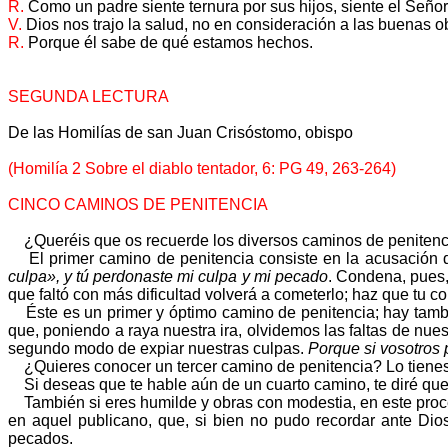
R.
Como un padre siente ternura por sus hijos, siente el Señor 
V.
Dios nos trajo la salud, no en consideración a las buenas o
R.
Porque él sabe de qué estamos hechos.
SEGUNDA LECTURA
De las Homilías de san Juan Crisóstomo, obispo
(Homilía 2 Sobre el diablo tentador, 6: PG 49, 263-264)
CINCO CAMINOS DE PENITENCIA
¿Queréis que os recuerde los diversos caminos de penitencia?
El primer camino de penitencia consiste en la acusación 
culpa», y tú perdonaste mi culpa y mi pecado
. Condena, pues,
que faltó con más dificultad volverá a cometerlo; haz que tu c
Éste es un primer y óptimo camino de penitencia; hay tambié
que, poniendo a raya nuestra ira, olvidemos las faltas de n
segundo modo de expiar nuestras culpas.
Porque si vosotros 
¿Quieres conocer un tercer camino de penitencia? Lo tienes en
Si deseas que te hable aún de un cuarto camino, te diré que l
También si eres humilde y obras con modestia, en este proce
en aquel publicano, que, si bien no pudo recordar ante D
pecados.