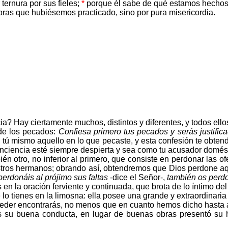
ternura por sus fieles;
*
porque él sabe de qué estamos hechos
bras que hubiésemos practicado, sino por pura misericordia.
 Hay ciertamente muchos, distintos y diferentes, y todos ellos
de los pecados:
Confiesa primero tus pecados y serás justific
 tú mismo aquello en lo que pecaste, y esta confesión te obten
onciencia esté siempre despierta y sea como tu acusador domésti
n otro, no inferior al primero, que consiste en perdonar las o
uestros hermanos; obrando así, obtendremos que Dios perdone aq
perdonáis al prójimo sus faltas
-dice el Señor-,
también os perdo
 la oración ferviente y continuada, que brota de lo íntimo del
o tienes en la limosna: ella posee una grande y extraordinaria 
der encontrarás, no menos que en cuanto hemos dicho hasta aq
ios su buena conducta, en lugar de buenas obras presentó su