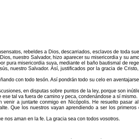
nsatos, rebeldes a Dios, descarriados, esclavos de toda sue
Dios, nuestro Salvador, hizo aparecer su misericordia y su amo
or pura misericordia suya, mediante el baño bautismal de regen
esús, nuestro Salvador. Así, justificados por la gracia de Cris
ando con todo tesón. Así pondrán todo su celo en aventajarse
usiones, en disputas sobre puntos de la ley, porque son inútil
ese tal va fuera de camino y peca, condenándose a sí mismo.
enir a juntarte conmigo en Nicópolis. He resuelto pasar allí 
 falte. Que los nuestros vayan aprendiendo a ser los primeros
 nos aman en la fe. La gracia sea con todos vosotros.