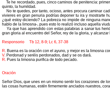
Te he recordado, pues, cinco caminos de penitencia: primero, 
quinto, la humildad.
No te quedes, por tanto, ocioso, antes procura caminar cada 
vivieres en gran penuria podrías deponer tu ira y mostrarte 
¿qué estoy diciendo? La pobreza no impide de ninguna manera
hablo de la limosna-, pues esto lo realizó incluso aquella v
Ya que has aprendido con estas palabras a sanar tus heridas
gran gloria al encuentro del Señor, rey de la gloria, y alcanzar
Responsorio Tb 12, 8-9; Lc 6, 37-38
R.
Buena es la oración con el ayuno, y mejor es la limosna con
V.
Perdonad y seréis perdonados, dad y se os dará.
R.
Pues la limosna purifica de todo pecado.
Oración
Señor Dios, que unes en un mismo sentir los corazones de los
las cosas humanas, estén firmemente anclados nuestros, corazo