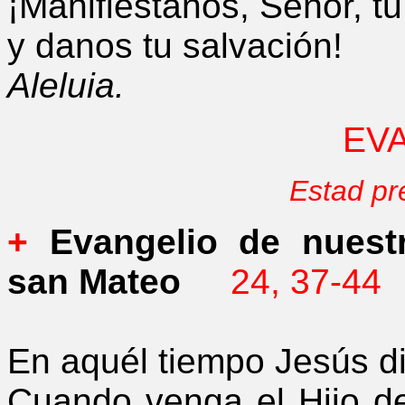
¡Manifiéstanos, Señor, tu
y danos tu salvación!
Aleluia.
EV
Estad pr
+
Evangelio de nuestr
san Mateo
24, 37-44
En aquél tiempo Jesús di
Cuando venga el Hijo d